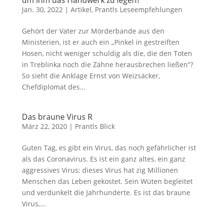
um ihm das Handwerk zu legen?
Jan. 30, 2022
|
Artikel
,
Prantls Leseempfehlungen
Gehört der Vater zur Mörderbande aus den
Ministerien, ist er auch ein „Pinkel in gestreiften
Hosen, nicht weniger schuldig als die, die den Toten
in Treblinka noch die Zähne herausbrechen ließen“?
So sieht die Anklage Ernst von Weizsäcker,
Chefdiplomat des...
Das braune Virus R
März 22, 2020
|
Prantls Blick
Guten Tag, es gibt ein Virus, das noch gefährlicher ist
als das Coronavirus. Es ist ein ganz altes, ein ganz
aggressives Virus; dieses Virus hat zig Millionen
Menschen das Leben gekostet. Sein Wüten begleitet
und verdunkelt die Jahrhunderte. Es ist das braune
Virus,...