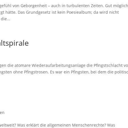
efühl von Geborgenheit – auch in turbulenten Zeiten. Gut möglich
t hätte. Das Grundgesetz ist kein Poesiealbum; da wird nicht
die...
ltspirale
egen die atomare Wiederaufarbeitungsanlage die Pfingstschlacht v
ngsten ohne Pfingstrosen. Es war ein Pfingsten, bei dem die politis
gen
 weltweit? Was erklärt die allgemeinen Menschenrechte? Was