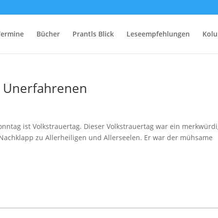
Termine
Bücher
Prantls Blick
Leseempfehlungen
Kol
n Unerfahrenen
ntag ist Volkstrauertag. Dieser Volkstrauertag war ein merkwürd
rt Nachklapp zu Allerheiligen und Allerseelen. Er war der mühsame