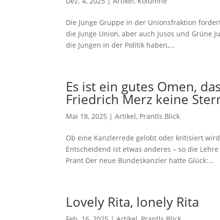
Dez. 4, 2025
|
Artikel
,
Kolumne
Die Junge Gruppe in der Unionsfraktion forder
die Junge Union, aber auch Jusos und Grüne J
die Jungen in der Politik haben,...
Es ist ein gutes Omen, da
Friedrich Merz keine Ste
Mai 18, 2025
|
Artikel
,
Prantls Blick
Ob eine Kanzlerrede gelobt oder kritisiert wir
Entscheidend ist etwas anderes – so die Lehr
Prant Der neue Bundeskanzler hatte Glück:...
Lovely Rita, lonely Rita
Feb. 16, 2025
|
Artikel
,
Prantls Blick