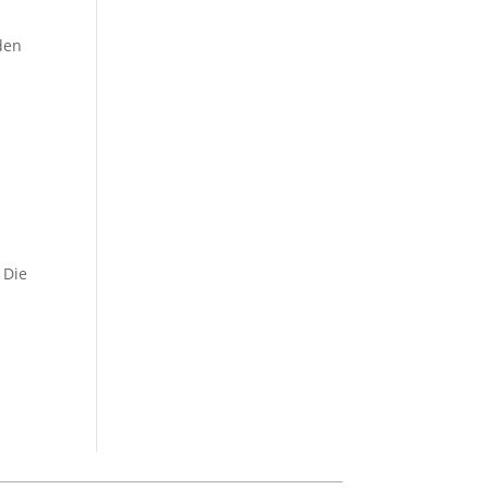
den
 Die