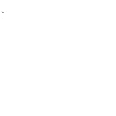
n wie
ss
t