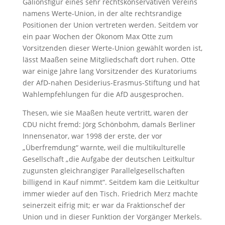
Galionsfigur eines sehr rechtskonservativen Vereins
namens Werte-Union, in der alte rechtsrandige
Positionen der Union vertreten werden. Seitdem vor
ein paar Wochen der Ökonom Max Otte zum
Vorsitzenden dieser Werte-Union gewählt worden ist,
lässt Maaßen seine Mitgliedschaft dort ruhen. Otte
war einige Jahre lang Vorsitzender des Kuratoriums
der AfD-nahen Desiderius-Erasmus-Stiftung und hat
Wahlempfehlungen für die AfD ausgesprochen.
Thesen, wie sie Maaßen heute vertritt, waren der
CDU nicht fremd: Jörg Schönbohm, damals Berliner
Innensenator, war 1998 der erste, der vor
„Überfremdung“ warnte, weil die multikulturelle
Gesellschaft „die Aufgabe der deutschen Leitkultur
zugunsten gleichrangiger Parallelgesellschaften
billigend in Kauf nimmt“. Seitdem kam die Leitkultur
immer wieder auf den Tisch. Friedrich Merz machte
seinerzeit eifrig mit; er war da Fraktionschef der
Union und in dieser Funktion der Vorgänger Merkels.