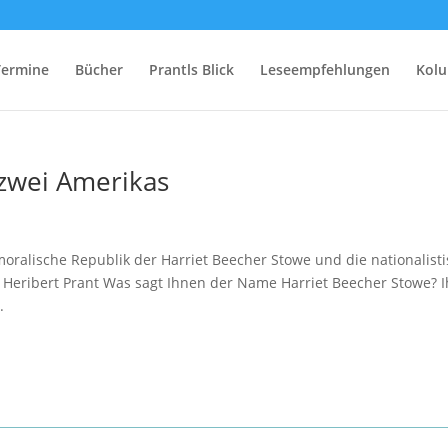
Termine
Bücher
Prantls Blick
Leseempfehlungen
Kol
 zwei Amerikas
ralische Republik der Harriet Beecher Stowe und die nationalist
Heribert Prant Was sagt Ihnen der Name Harriet Beecher Stowe? I
.