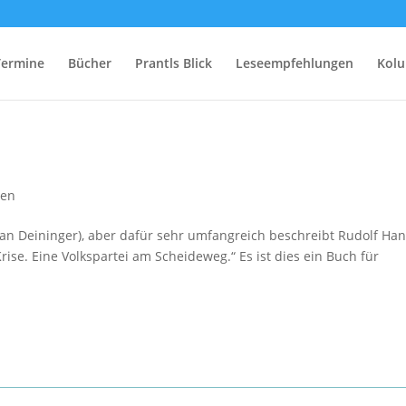
Termine
Bücher
Prantls Blick
Leseempfehlungen
Kol
gen
man Deininger), aber dafür sehr umfangreich beschreibt Rudolf Han
rise. Eine Volkspartei am Scheideweg.“ Es ist dies ein Buch für