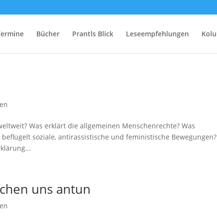
Termine
Bücher
Prantls Blick
Leseempfehlungen
Kol
gen
 weltweit? Was erklärt die allgemeinen Menschenrechte? Was
beflügelt soziale, antirassistische und feministische Bewegungen?
klärung...
schen uns antun
gen