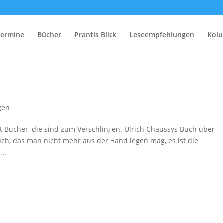
Termine
Bücher
Prantls Blick
Leseempfehlungen
Kol
gen
bt Bücher, die sind zum Verschlingen. Ulrich Chaussys Buch über
Buch, das man nicht mehr aus der Hand legen mag, es ist die
..