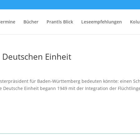
Termine
Bücher
Prantls Blick
Leseempfehlungen
Kol
n Deutschen Einheit
isterpräsident für Baden-Württemberg bedeuten könnte: einen Sc
ste Deutsche Einheit begann 1949 mit der Integration der Flüchtling