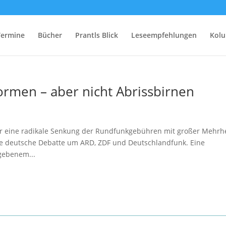
Termine
Bücher
Prantls Blick
Leseempfehlungen
Kol
rmen – aber nicht Abrissbirnen
r eine radikale Senkung der Rundfunkgebühren mit großer Mehrhe
 die deutsche Debatte um ARD, ZDF und Deutschlandfunk. Eine
gebenem...