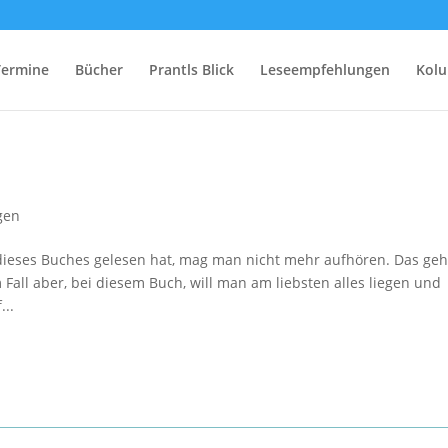
Termine
Bücher
Prantls Blick
Leseempfehlungen
Kol
gen
dieses Buches gelesen hat, mag man nicht mehr aufhören. Das geh
 Fall aber, bei diesem Buch, will man am liebsten alles liegen und
...