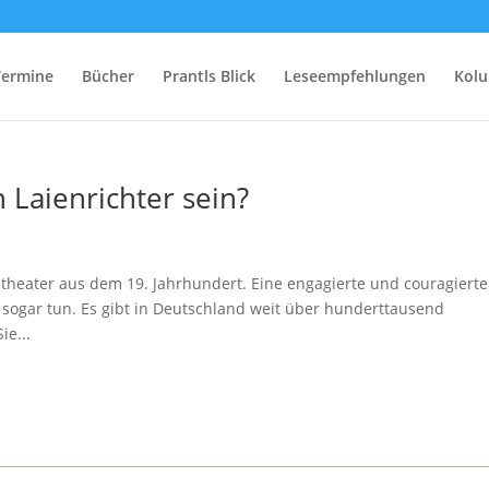
Termine
Bücher
Prantls Blick
Leseempfehlungen
Kol
 Laienrichter sein?
stheater aus dem 19. Jahrhundert. Eine engagierte und couragierte
 es sogar tun. Es gibt in Deutschland weit über hunderttausend
e...