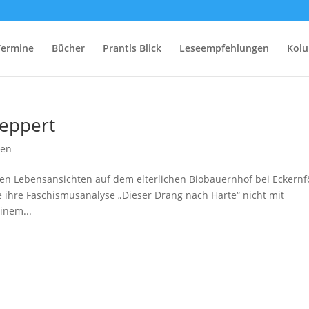
Termine
Bücher
Prantls Blick
Leseempfehlungen
Kol
eppert
gen
sten Lebensansichten auf dem elterlichen Biobauernhof bei Eckern
e ihre Faschismusanalyse „Dieser Drang nach Härte“ nicht mit
inem...