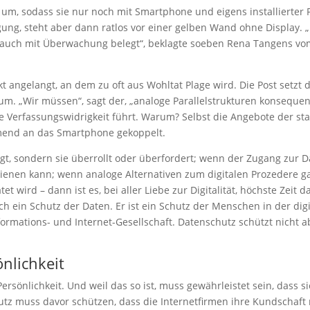
o um, sodass sie nur noch mit Smartphone und eigens installierter
igung, steht aber dann ratlos vor einer gelben Wand ohne Display.
auch mit Überwachung belegt“, beklagte soeben Rena Tangens vom 
kt angelangt, an dem zu oft aus Wohltat Plage wird. Die Post setzt di
, um. „Wir müssen“, sagt der, „analoge Parallelstrukturen konseque
in die Verfassungswidrigkeit führt. Warum? Selbst die Angebote der 
end an das Smartphone gekoppelt.
t, sondern sie überrollt oder überfordert; wenn der Zugang zur 
enen kann; wenn analoge Alternativen zum digitalen Prozedere g
t wird – dann ist es, bei aller Liebe zur Digitalität, höchste Zeit 
fach ein Schutz der Daten. Er ist ein Schutz der Menschen in der digi
ormations- und Internet-Gesellschaft. Datenschutz schützt nicht 
nlichkeit
ersönlichkeit. Und weil das so ist, muss gewährleistet sein, dass s
tz muss davor schützen, dass die Internetfirmen ihre Kundschaft r