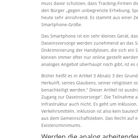
muss davor schützen, dass Tracking-Firmen di
den Bürger „gegen unbegrenzte Erhebung, Spe
heute sehr anrührend. Es stammt aus einer Ze
Smartphone-Größe.
Das Smartphone ist ein sehr kleines Gerät, d
Daseinsvorsorge werden zunehmend an das Sma
Diskriminierung der Handylosen, die sich ei
können immer öfter nur online gestellt werd
analoges Angebot überhaupt noch gibt, ist es
Bisher heißt es in Artikel 3 Absatz 3 des Gr
Herkunft, seines Glaubens, seiner religiösen
benachteiligt werden.“ Dieser Artikel ist aus
Zugang zur Daseinsvorsorge“. Die Teilnahme a
Infrastruktur auch nicht. Es geht um Inklusio
Verkehrsmitteln. Inklusion ist also kein baute
aus dem Gemeinschaftsleben. Das Recht auf 
Existenzminimums.
Werden die analog arbeitend