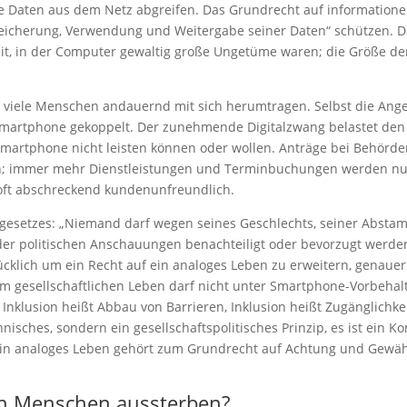
e Daten aus dem Netz abgreifen. Das Grundrecht auf informatione
icherung, Verwendung und Weitergabe seiner Daten“ schützen. Das
it, in der Computer gewaltig große Ungetüme waren; die Größe de
as viele Menschen andauernd mit sich herumtragen. Selbst die An
rtphone gekoppelt. Der zunehmende Digitalzwang belastet den kl
n Smartphone nicht leisten können oder wollen. Anträge bei Behö
en; immer mehr Dienstleistungen und Terminbuchungen werden nur
 oft abschreckend kundenunfreundlich.
undgesetzes: „Niemand darf wegen seines Geschlechts, seiner Absta
 oder politischen Anschauungen benachteiligt oder bevorzugt wer
drücklich um ein Recht auf ein analoges Leben zu erweitern, genaue
m gesellschaftlichen Leben darf nicht unter Smartphone-Vorbehalt
n. Inklusion heißt Abbau von Barrieren, Inklusion heißt Zugänglich
chnisches, sondern ein gesellschaftspolitisches Prinzip, es ist ei
ein analoges Leben gehört zum Grundrecht auf Achtung und Gewä
en Menschen aussterben?