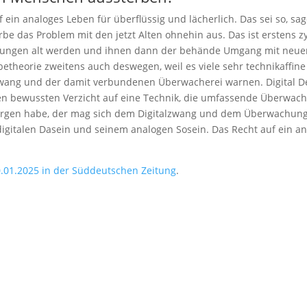
f ein analoges Leben für überflüssig und lächerlich. Das sei so, sa
e das Problem mit den jetzt Alten ohnehin aus. Das ist erstens zyn
e Jungen alt werden und ihnen dann der behände Umgang mit neue
erbetheorie zweitens auch deswegen, weil es viele sehr technikaffine 
ang und der damit verbundenen Überwacherei warnen. Digital Detox,
den bewussten Verzicht auf eine Technik, die umfassende Überwach
ergen habe, der mag sich dem Digitalzwang und dem Überwachungsk
digitalen Dasein und seinem analogen Sosein. Das Recht auf ein a
.01.2025 in der Süddeutschen Zeitung
.