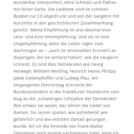
wunderbar interpretiert, ohne Schmalz und Pathos,
mit feiner Farbe. Die Liedtexte sind im schönen
Booklet zur CD abgedruckt und von der Sängerin mit
Kurzinfos in den geschichtlichen Zusammenhang
gesetzt. Meine Empfehlung ist also diesmal eine
Lese- und eine Hörempfehlung. Und sie ist eine
Singempfehlung, denn die Lieder regen zum
Nachsingen an – „auch im ehrenvollen Erinnern an
diejenigen, die sie verfasst haben“, wie die Sängerin
schreibt. Es sind dies Demokraten wie Georg
Herwegh, Wilhelm Weitling, Heinrich Heine, Philipp
Jakob Siebenpfeiffer und Ludwig Pfau. Am
vergangenen Donnerstag erinnerte der
Bundespräsident in der Frankfurter Paulskirche sehr
klug an die „schwierigen Lehrjahre der Demokratie“.
Wie schwer sie waren, das lehren die Lieder von
damals. Sie lassen spüren, wie aufreibend, wie
gefährlich und wie erbittert damals gerungen
wurde. Als ich die Festrede von Frank-Walter
Steinmeier noch einmal nachgelesen hatte, legte ich