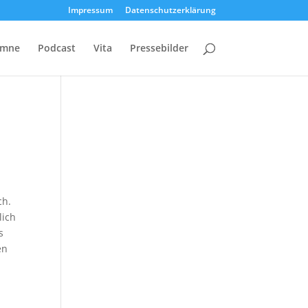
Impressum
Datenschutzerklärung
umne
Podcast
Vita
Pressebilder
ch.
lich
s
en