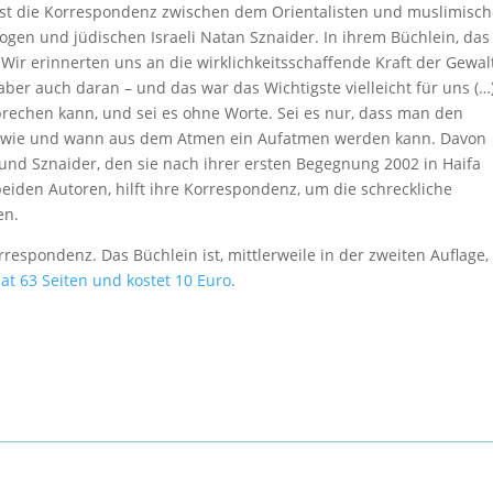
 ist die Korrespondenz zwischen dem Orientalisten und muslimisc
gen und jüdischen Israeli Natan Sznaider. In ihrem Büchlein, das 
 „Wir erinnerten uns an die wirklichkeitsschaffende Kraft der Gewalt
ber auch daran – und das war das Wichtigste vielleicht für uns (…)
prechen kann, und sei es ohne Worte. Sei es nur, dass man den
nd wie und wann aus dem Atmen ein Aufatmen werden kann. Davon
und Sznaider, den sie nach ihrer ersten Begegnung 2002 in Haifa
 beiden Autoren, hilft ihre Korrespondenz, um die schreckliche
en.
respondenz. Das Büchlein ist, mittlerweile in der zweiten Auflage,
hat 63 Seiten und kostet 10 Euro
.