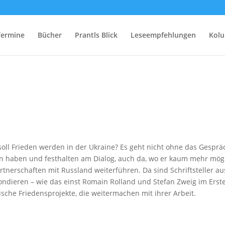
Termine
Bücher
Prantls Blick
Leseempfehlungen
Kol
oll Frieden werden in der Ukraine? Es geht nicht ohne das Gesprä
ten haben und festhalten am Dialog, auch da, wo er kaum mehr mög
artnerschaften mit Russland weiterführen. Da sind Schriftsteller au
ondieren – wie das einst Romain Rolland und Stefan Zweig im Erst
sische Friedensprojekte, die weitermachen mit ihrer Arbeit.