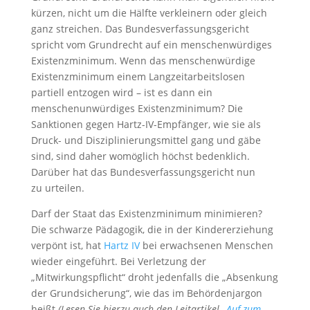
kürzen, nicht um die Hälfte verkleinern oder gleich
ganz streichen. Das Bundesverfassungsgericht
spricht vom Grundrecht auf ein menschenwürdiges
Existenzminimum. Wenn das menschenwürdige
Existenzminimum einem Langzeitarbeitslosen
partiell entzogen wird – ist es dann ein
menschenunwürdiges Existenzminimum? Die
Sanktionen gegen Hartz-IV-Empfänger, wie sie als
Druck- und Disziplinierungsmittel gang und gäbe
sind, sind daher womöglich höchst bedenklich.
Darüber hat das Bundesverfassungsgericht nun
zu urteilen.
Darf der Staat das Existenzminimum minimieren?
Die schwarze Pädagogik, die in der Kindererziehung
verpönt ist, hat
Hartz IV
bei erwachsenen Menschen
wieder eingeführt. Bei Verletzung der
„Mitwirkungspflicht“ droht jedenfalls die „Absenkung
der Grundsicherung“, wie das im Behördenjargon
heißt
(Lesen Sie hierzu auch den Leitartikel
„Auf zum