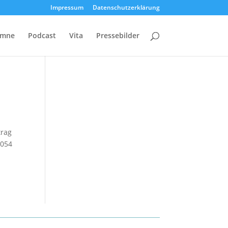
Impressum
Datenschutzerklärung
umne
Podcast
Vita
Pressebilder
trag
1054